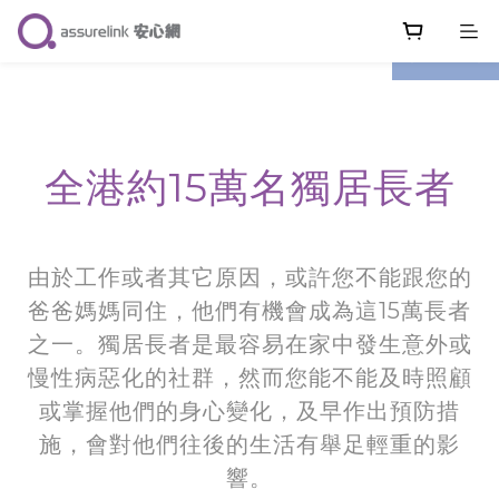
prev
next
全港約15
萬
名獨居長者
由於工作或者其它原因，或許您不能跟您的
爸爸媽媽同住，他們有機會成為這15萬長者
之一。
獨居長者是最容易在家中發生意外或
慢性病惡化的社群，
然而
您能不能及時照顧
或掌握他們
的
身心變化，及早作出預防措
施，會對他們往後的生活有舉足輕重的影
響。